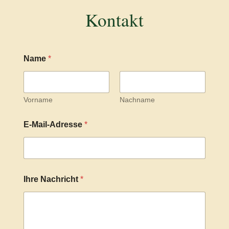
Kontakt
D
Name
*
S
G
V
O
-
Vorname
Nachname
E
i
E-Mail-Adresse
*
n
v
e
r
s
t
Ihre Nachricht
*
ä
n
d
n
i