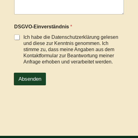
s
E
-
M
DSGVO-Einverständnis
*
a
i
Ich habe die Datenschutzerklärung gelesen
l
und diese zur Kenntnis genommen. Ich
-
stimme zu, dass meine Angaben aus dem
A
Kontaktformular zur Beantwortung meiner
d
Anfrage erhoben und verarbeitet werden.
r
e
s
Absenden
s
e
E
-
M
a
i
l
-
A